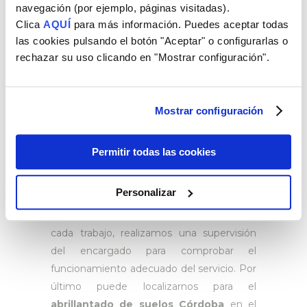
navegación (por ejemplo, páginas visitadas).
Si está en la necesidad de encontrar una
Clica
AQUÍ
para más información. Puedes aceptar todas
empresa especializada en sacar brillo a su
las cookies pulsando el botón "Aceptar" o configurarlas o
suelo, Brillo Exprés cuenta con expertos
rechazar su uso clicando en "Mostrar configuración".
profesionales que podrán llevar a cabo éste
y otros servicios que requiera. Somos una
empresa especializada en la limpieza
Mostrar configuración
integral, cubriendo un amplio abanico de
servicios tanto para profesionales como
Permitir todas las cookies
particulares. Además utilizamos productos
específicos para cada superficie a tratar,
Personalizar
consiguiendo magníficos
resultados. Después de la ejecución de
cada trabajo, realizamos una supervisión
del encargado para comprobar el
funcionamiento adecuado del servicio. Por
último puede localizarnos para el
abrillantado de suelos Córdoba
en el