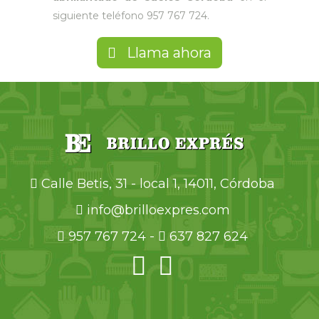
siguiente teléfono 957 767 724.
Llama ahora
Calle Betis, 31 - local 1, 14011, Córdoba
info@brilloexpres.com
957 767 724
-
637 827 624