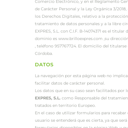
Comercio Electrónico, y en el Reglamento Gen
de Carácter Personal y la Ley Orgánica 3/2018,
los Derechos Digitales, relativo a la protección
tratamiento de datos personales y a la libre c
EXPRES, S.L. con C.I.F. B‐14074371 es el titul
dominio es www.brilloexpres.com ,su dirección
, teléfono 957767724. El domicilio del titularse e
Córdoba.
DATOS
La navegación por esta página web no implica 
facilitar datos de carácter personal.
Los datos que en su caso sean facilitados por 
EXPRES, S.L.
como Responsable del tratamien
tratados en territorio Europeo.
En el caso de utilizar formularios para recabar 
usuario se entenderá que es cierta, ya que será
formularios disponibles en la página Web, y q