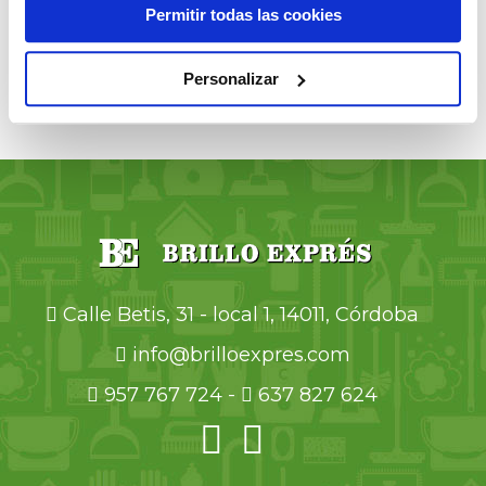
Permitir todas las cookies
Personalizar
Por
favor,
deja
este
campo
vacío.
Calle Betis, 31 - local 1, 14011, Córdoba
info@brilloexpres.com
957 767 724
-
637 827 624